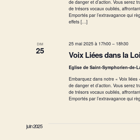
de danger et d’action. Vous serez t
s
de trésors vocaux oubliés, affronta
Emportés par l’extravagance qui rè
É
effets […]
v
25 mai 2025 à 17h00
–
18h30
DIM
25
Voix Liées dans la Lo
è
Eglise de Saint-Symphorien-de-
n
Embarquez dans notre « Voix liées 
de danger et d’action. Vous serez t
de trésors vocaux oubliés, affronta
e
Emportés par l’extravagance qui r
m
juin 2025
e