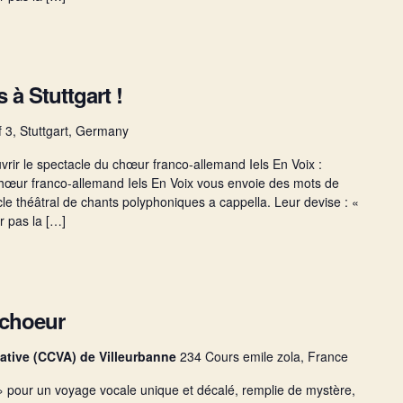
 à Stuttgart !
 3, Stuttgart, Germany
rir le spectacle du chœur franco-allemand Iels En Voix :
le chœur franco-allemand Iels En Voix vous envoie des mots de
le théâtral de chants polyphoniques a cappella. Leur devise : «
ur pas la […]
’choeur
ciative (CCVA) de Villeurbanne
234 Cours emile zola, France
» pour un voyage vocale unique et décalé, remplie de mystère,