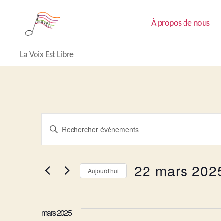
À propos de nous
Lavéli
La Voix Est Libre
Évènements
R
S
a
i
e
s
i
22 mars 202
Aujourd’hui
r
c
m
S
o
é
t
l
h
mars 2025
-
e