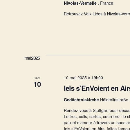
n
Nivolas-Vermelle
, France
s
p
Retrouvez Voix Liées à Nivolas-Verm
a
a
r
m
o
v
t
-
c
i
mai 2025
l
é
.
g
10 mai 2025 à 19h00
SAM
10
Iels s’EnVoient en Airs
a
Gedächtniskirche
Hölderlinstraße
t
Rendez-vous à Stuttgart pour découv
Lettres, colis, cartes, courriers : 
paix et d’amour à travers un spectac
i
Iels s’EnVoient en Airs, faites l’amo