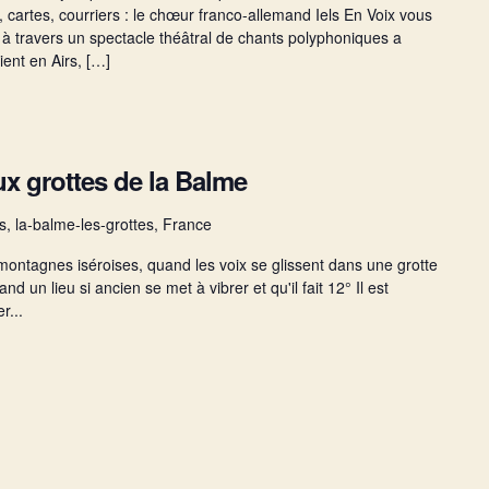
s, cartes, courriers : le chœur franco-allemand Iels En Voix vous
à travers un spectacle théâtral de chants polyphoniques a
ient en Airs, […]
x grottes de la Balme
s, la-balme-les-grottes, France
ontagnes iséroises, quand les voix se glissent dans une grotte
d un lieu si ancien se met à vibrer et qu'il fait 12° Il est
r...