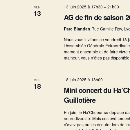
13 juin 2025 à 17h30
–
21h00
VEN
13
n
AG de fin de saison 
t
Parc Blandan
Rue Camille Roy, Ly
Nous vous invitons ce vendredi 13 j
l'Assemblée Générale Extraordinaire
s
moment ensemble et de faire vivre n
malheur, vous n'êtes pas disponible,
18 juin 2025 à 18h00
MER
18
Mini concert du Ha’Ch
Guillotière
En juin, le Ha'Choeur se déplace da
neurodiversité. Mais ces événements
n'avez pas pu les écouter lors de l