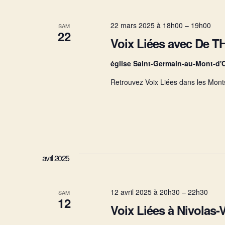
c
c
l
t
e
é
i
22 mars 2025 à 18h00
–
19h00
SAM
22
.
o
Voix Liées avec De 
R
n
r
e
n
église Saint-Germain-au-Mont-d'
c
e
h
z
c
Retrouvez Voix Liées dans les Monts
e
u
r
n
c
e
h
h
d
e
a
r
t
e
É
e
v
.
avril 2025
è
e
n
e
12 avril 2025 à 20h30
–
22h30
SAM
m
t
12
e
Voix Liées à Nivolas-
n
t