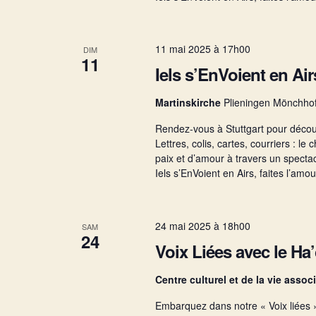
o
11 mai 2025 à 17h00
DIM
11
n
Iels s’EnVoient en Airs
Martinskirche
Plieningen Mönchhof
d
Rendez-vous à Stuttgart pour découv
Lettres, colis, cartes, courriers : 
e
paix et d’amour à travers un spectac
Iels s’EnVoient en Airs, faites l’amo
v
24 mai 2025 à 18h00
SAM
24
u
Voix Liées avec le Ha
e
Centre culturel et de la vie asso
Embarquez dans notre « Voix liées 