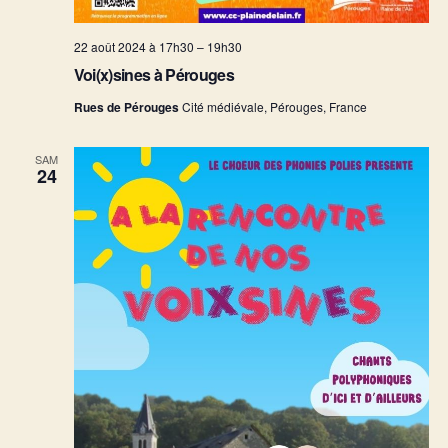
n
e
22 août 2024 à 17h30
–
19h30
Voi(x)sines à Pérouges
m
Rues de Pérouges
Cité médiévale, Pérouges, France
e
n
SAM
24
t
s