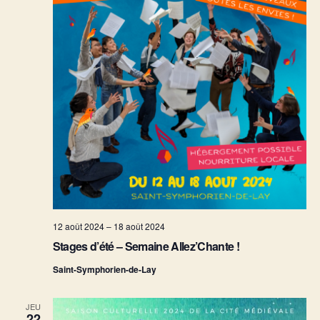
e
n
e
d
d
a
e
t
e
e
t
.
v
n
u
a
e
v
s
i
É
v
g
12 août 2024
–
18 août 2024
è
a
Stages d’été – Semaine Allez’Chante !
n
t
Saint-Symphorien-de-Lay
e
i
JEU
m
22