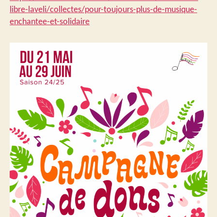
libre-laveli/collectes/pour-toujours-plus-de-musique-
enchantee-et-solidaire