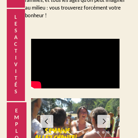
familles, et tous les âges qu’on peut imaginer
au milieu : vous trouverez forcément votre
bonheur !
L
E
S
A
C
T
I
V
I
T
É
S
E
M
P
L