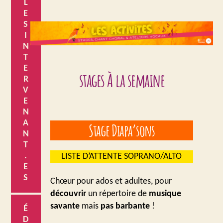
L
E
S
I
N
T
E
stages À la semaine
R
V
E
N
A
Stage Diapa’sons
N
T
.
LISTE D’ATTENTE SOPRANO/ALTO
E
S
Chœur pour ados et adultes, pour
découvrir
un répertoire de
musique
savante
mais
pas barbante
!
É
D