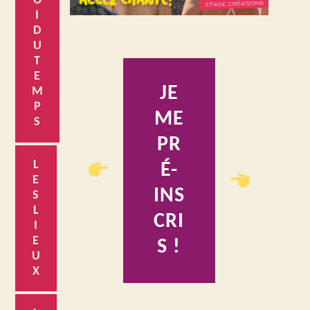
O
I
D
U
T
E
JE
M
P
ME
S
PR
L
É-
E
INS
S
L
CRI
I
E
S !
U
X