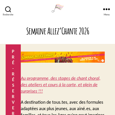
Recherche
Menu
Lavéli
Semaine Allez’Chante 2026
P
R
É
-
R
Au programme, des stages de chant choral,
É
des ateliers et cours à la carte, et plein de
S
E
surprises !!!
R
A destination de tous.tes, avec des formules
V
E
adaptées aux plus jeunes, aux ainé.es, aux
R