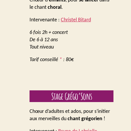
Chœur d’
enfants
, pour
se lancer
dans
le chant
choral
.
Intervenante :
Christel Bitard
6 fois 2h + concert
De 6 à 12 ans
Tout niveau
Tarif conseillé
*
: 80€
Stage Grégo’Sons
Chœur d’adultes et ados, pour s’initier
aux merveilles du
chant grégorien
!