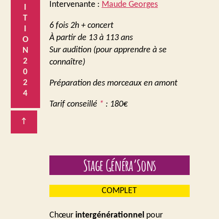
Intervenante :
Maude Georges
I
T
6 fois 2h + concert
I
À partir de 13 à 113 ans
O
Sur audition (pour apprendre à se
N
2
connaître)
0
2
Préparation des morceaux en amont
4
Tarif conseillé
*
: 180€
↑
Stage Généra’Sons
COMPLET
Chœur
intergénérationnel
pour