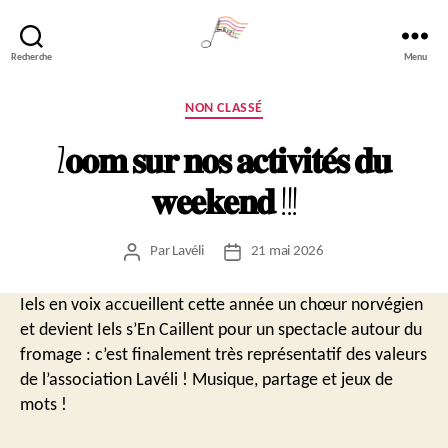
Recherche
Menu
Lavéli
Catégories
NON CLASSÉ
Z𝐨𝐨𝐦 𝐬𝐮𝐫 𝐧𝐨𝐬 𝐚𝐜𝐭𝐢𝐯𝐢𝐭𝐞́𝐬 𝐝𝐮
𝐰𝐞𝐞𝐤𝐞𝐧𝐝 !!!
Par
Lavéli
21 mai 2026
Auteur
Date
de
de
l’article
l’article
Iels en voix accueillent cette année un chœur norvégien
et devient Iels s’En Caillent pour un spectacle autour du
fromage : c’est finalement très représentatif des valeurs
de l’association Lavéli ! Musique, partage et jeux de
mots !