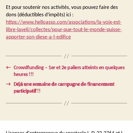
Et pour soutenir nos activités, vous pouvez faire des
dons (déductibles d’impôts) ici :
https://www.helloasso.com/associations/la-voix-est-
libre-laveli/collectes/pour-que-tout-le-monde-puisse-
apporter-son-diese-a-l-edifice
←
Crowdfunding – 1er et 2e paliers atteints en quelques
heures !!!
→
D𝐞́j𝐚̀ 𝐮n𝐞 𝐬e𝐦a𝐢n𝐞 𝐝e c𝐚m𝐩a𝐠n𝐞 𝐝e f𝐢n𝐚n𝐜e𝐦e𝐧t
p𝐚r𝐭i𝐜i𝐩a𝐭i𝐟 !!