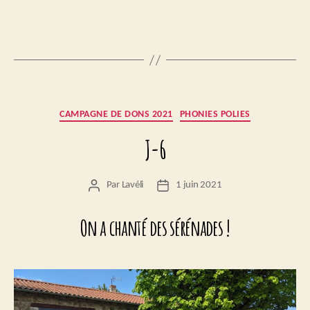
Catégories
CAMPAGNE DE DONS 2021
PHONIES POLIES
J-6
Par
Lavéli
1 juin 2021
Auteur
Date
de
de
l’article
l’article
On a chanté des sérénades !