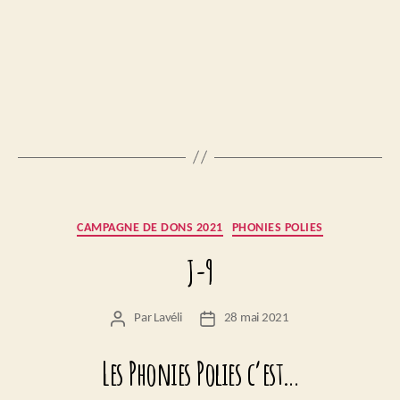
Catégories
CAMPAGNE DE DONS 2021
PHONIES POLIES
J-9
Par
Lavéli
28 mai 2021
Auteur
Date
de
de
l’article
l’article
Les Phonies Polies c’est…