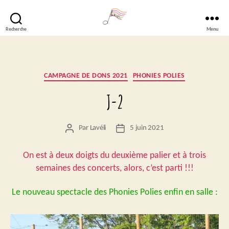
Recherche
Menu
Lavéli
Catégories
CAMPAGNE DE DONS 2021
PHONIES POLIES
J-2
Par
Lavéli
5 juin 2021
Auteur
Date
de
de
l’article
l’article
On est à deux doigts du deuxième palier et à trois
semaines des concerts, alors, c’est parti !!!
Le nouveau spectacle des Phonies Polies enfin en salle :