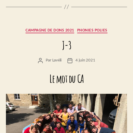
Catégories
CAMPAGNE DE DONS 2021
PHONIES POLIES
J-3
Par
Lavéli
4 juin 2021
Auteur
Date
de
de
l’article
l’article
Le mot du CA