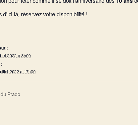
ion pour fêter comme il se doit l’anniversaire des
de
10 ans
d’ici là, réservez votre disponibilité !
ut :
uillet 2022 à 8h00
 :
juillet 2022 à 17h00
e du Prado