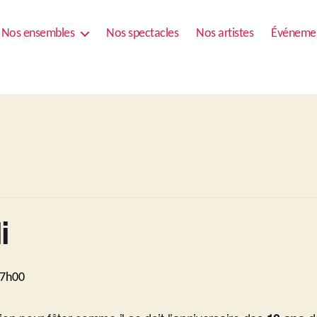
Nos ensembles
Nos spectacles
Nos artistes
Événeme
i
 17h00