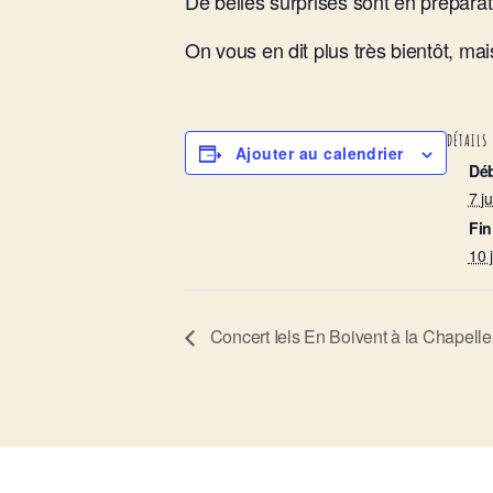
De belles surprises sont en préparat
On vous en dit plus très bientôt, mais 
DÉTAILS
Ajouter au calendrier
Déb
7 j
Fin
10 
Concert Iels En Boivent à la Chapell