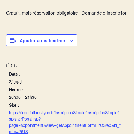
Gratuit
, mais
réservation obligatoire :
Demande d’inscription
Ajouter au calendrier
DÉTAILS
Date :
22 mai
Heure :
20h00 – 21h30
Site :
https://inscriptions.lyon.fr/inscriptionSimple/InscriptionSimple/j
sp/site/Portal.jsp?
page=appointment&view=getAppointmentFormFirstStep&id_f
orm=2613