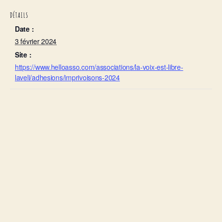
DÉTAILS
Date :
3 février 2024
Site :
https://www.helloasso.com/associations/la-voix-est-libre-
laveli/adhesions/imprivoisons-2024