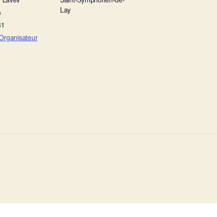
Lay
e
81
e Organisateur