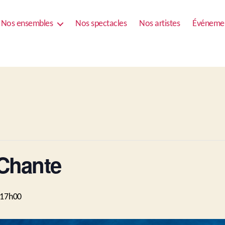
Nos ensembles
Nos spectacles
Nos artistes
Événeme
’Chante
à 17h00