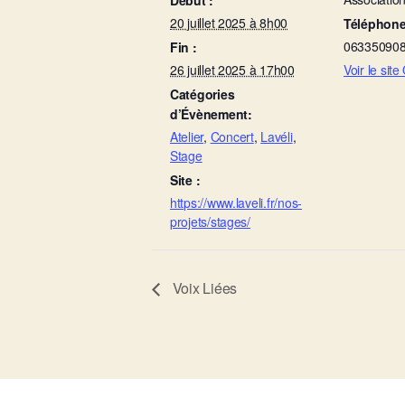
20 juillet 2025 à 8h00
Téléphon
06335090
Fin :
26 juillet 2025 à 17h00
Voir le sit
Catégories
d’Évènement:
Atelier
,
Concert
,
Lavéli
,
Stage
Site :
https://www.laveli.fr/nos-
projets/stages/
Voix Liées