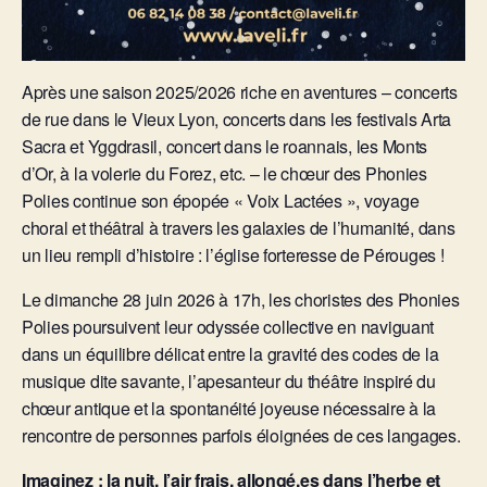
Après une saison 2025/2026 riche en aventures – concerts
de rue dans le Vieux Lyon, concerts dans les festivals Arta
Sacra et Yggdrasil, concert dans le roannais, les Monts
d’Or, à la volerie du Forez, etc. – le chœur des Phonies
Polies continue son épopée « Voix Lactées », voyage
choral et théâtral à travers les galaxies de l’humanité, dans
un lieu rempli d’histoire : l’église forteresse de Pérouges !
Le dimanche 28 juin 2026 à 17h, les choristes des Phonies
Polies poursuivent leur odyssée collective en naviguant
dans un équilibre délicat entre la gravité des codes de la
musique dite savante, l’apesanteur du théâtre inspiré du
chœur antique et la spontanéité joyeuse nécessaire à la
rencontre de personnes parfois éloignées de ces langages.
Imaginez : la nuit, l’air frais, allongé.es dans l’herbe et