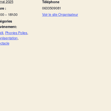
mai 2025
Téléphone
0633509081
re :
00 – 18h30
Voir le site Organisateur
égories
Évènement:
éli
,
Phonies Polies
,
résentation
,
ctacle