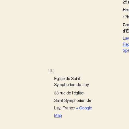
25 
Heu
17h
Cat
d’
Lav
Rep
Spe
LIEU
Eglise de Saint-
Symphorien-de-Lay
38 rue de l'église
Saint-Symphorien-de-
Lay
,
France
+ Google
Map