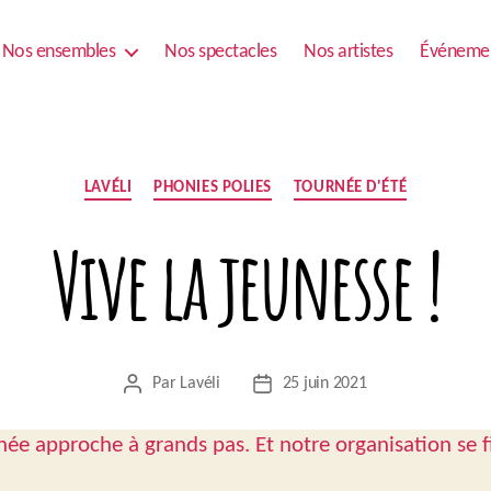
Nos ensembles
Nos spectacles
Nos artistes
Événeme
Catégories
LAVÉLI
PHONIES POLIES
TOURNÉE D'ÉTÉ
Vive la jeunesse !
Par
Lavéli
25 juin 2021
Auteur
Date
de
de
l’article
l’article
née approche à grands pas. Et notre organisation se fi