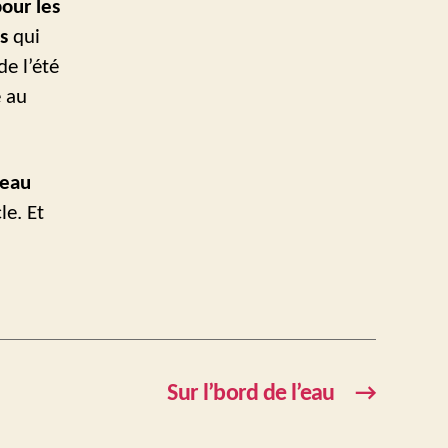
our les
es
qui
de l’été
e au
eau
le. Et
Sur l’bord de l’eau
→