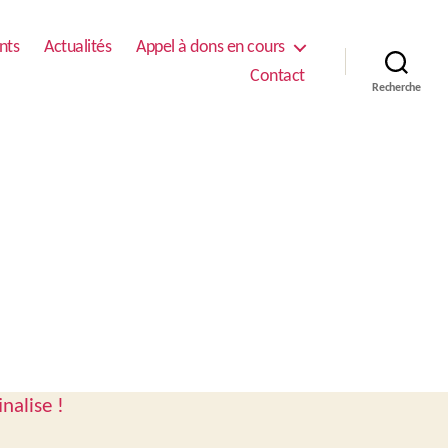
nts
Actualités
Appel à dons en cours
Contact
Recherche
nalise !