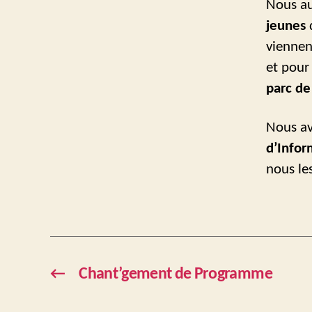
Nous au
jeunes
q
viennent
et pour
parc de
Nous av
d’Infor
nous le
←
Chant’gement de Programme