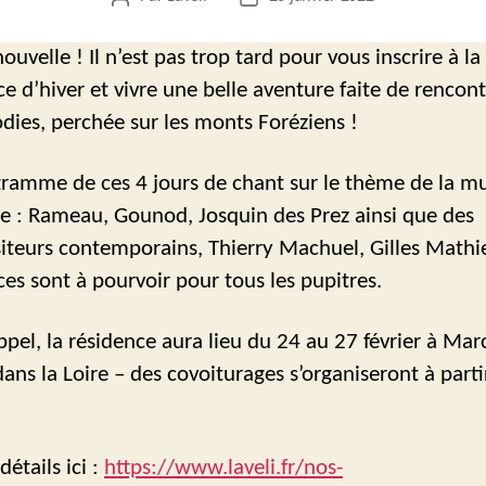
de
de
l’article
l’article
uvelle ! Il n’est pas trop tard pour vous inscrire à la
e d’hiver et vivre une belle aventure faite de rencont
dies, perchée sur les monts Foréziens !
ramme de ces 4 jours de chant sur le thème de la m
se : Rameau, Gounod, Josquin des Prez ainsi que des
teurs contemporains, Thierry Machuel, Gilles Math
ces sont à pourvoir pour tous les pupitres.
pel, la résidence aura lieu du 24 au 27 février à Marci
dans la Loire – des covoiturages s’organiseront à parti
détails ici :
https://www.laveli.fr/nos-