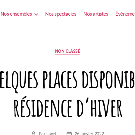
Nos ensembles
Nos spectacles
Nos artistes
Événeme
Catégories
NON CLASSÉ
lques places disponib
résidence d’hiver
Par
Lavéli
26 janvier 2022
Auteur
Date