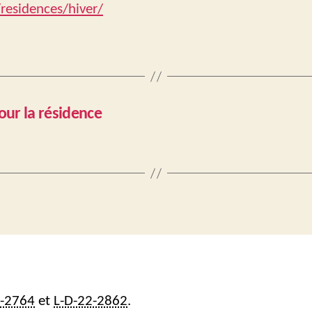
/residences/hiver/
our la résidence
2-2764
et
L-D-22-2862
.