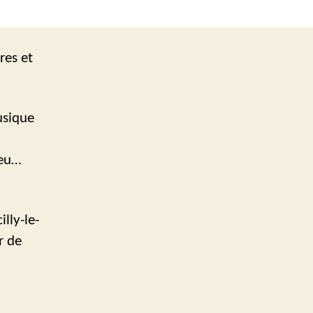
res et
usique
ieu…
lly-le-
r de