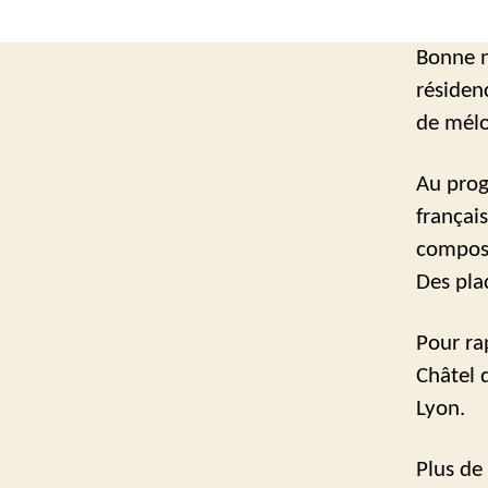
Bonne no
résidenc
de mélo
Au prog
françai
composi
Des pla
Pour rap
Châtel 
Lyon.
Plus de 