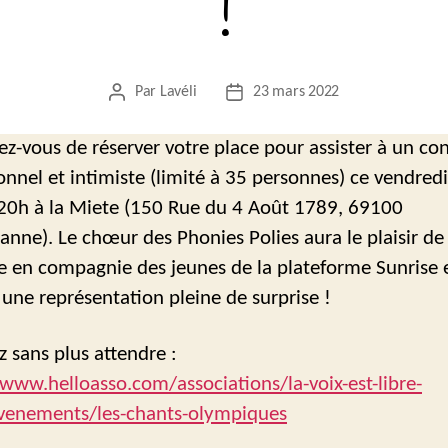
!
Par
Lavéli
23 mars 2022
Auteur
Date
de
de
l’article
l’article
z-vous de réserver votre place pour assister à un co
onnel et intimiste (limité à 35 personnes) ce vendred
20h à la Miete (150 Rue du 4 Août 1789, 69100
banne). Le chœur des Phonies Polies aura le plaisir de
e en compagnie des jeunes de la plateforme Sunrise 
une représentation pleine de surprise !
z sans plus attendre :
/www.helloasso.com/associations/la-voix-est-libre-
evenements/les-chants-olympiques