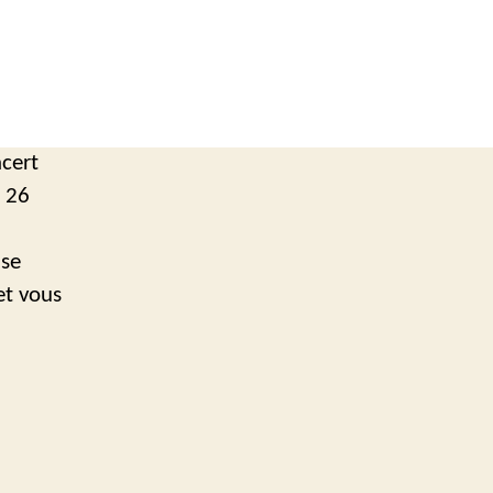
ncert
i 26
 se
et vous