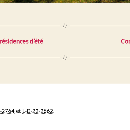
résidences d’été
Con
2-2764
et
L-D-22-2862
.