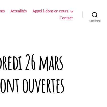
nts
Actualités
Appel à dons en cours
Contact
Recherche
dredi 26 mars
 sont ouvertes