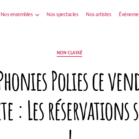
Nos ensembles
Nos spectacles
Nos artistes
Événeme
Catégories
NON CLASSÉ
Phonies Polies ce ven
ete : Les réservations