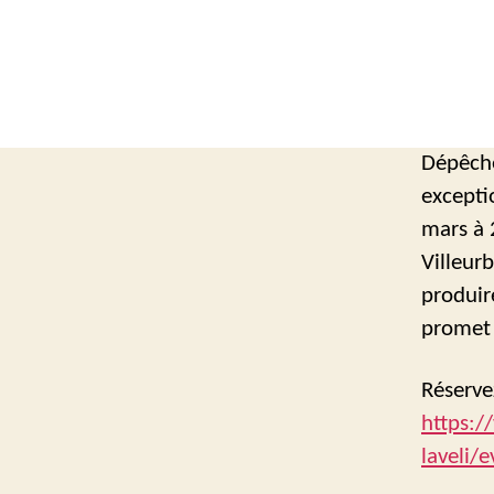
Dépêche
excepti
mars à 
Villeur
produir
promet 
Réserve
https:/
laveli/