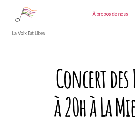
À propos de nous
Lavéli
La Voix Est Libre
Concert des 
à 20h à La Mi