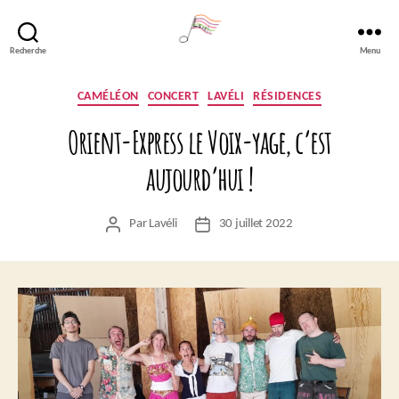
Recherche
Menu
Lavéli
Catégories
CAMÉLÉON
CONCERT
LAVÉLI
RÉSIDENCES
Orient-Express le Voix-yage, c’est
aujourd’hui !
Par
Lavéli
30 juillet 2022
Auteur
Date
de
de
l’article
l’article