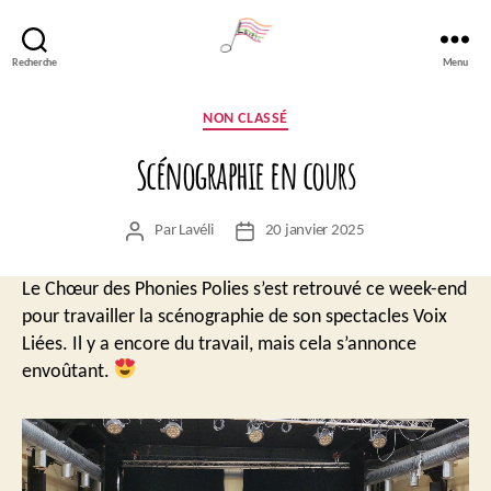
Recherche
Menu
Lavéli
Catégories
NON CLASSÉ
Scénographie en cours
Par
Lavéli
20 janvier 2025
Auteur
Date
de
de
l’article
l’article
Le Chœur des Phonies Polies s’est retrouvé ce week-end
pour travailler la scénographie de son spectacles Voix
Liées. Il y a encore du travail, mais cela s’annonce
envoûtant.