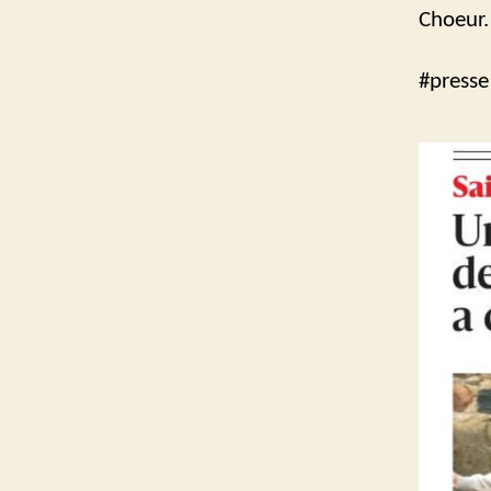
Choeur.
#presse