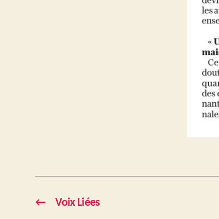
←
Voix Liées