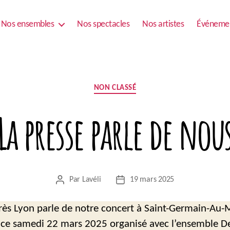
Nos ensembles
Nos spectacles
Nos artistes
Événeme
Catégories
NON CLASSÉ
La presse parle de nou
Par
Lavéli
19 mars 2025
Auteur
Date
de
de
l’article
l’article
rès Lyon parle de notre concert à Saint-Germain-Au
 ce samedi 22 mars 2025 organisé avec l’ensemble D