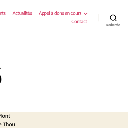
nts
Actualités
Appel à dons en cours
Contact
Recherche
s
-Mont
e Thou