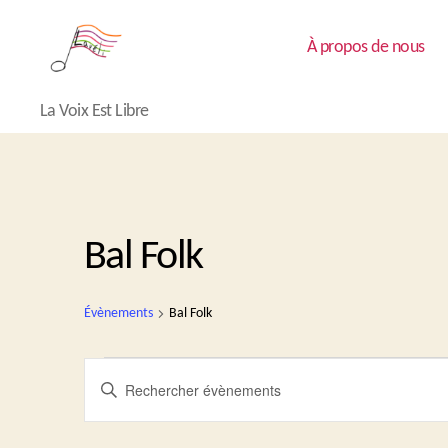
À propos de nous
Lavéli
La Voix Est Libre
Bal Folk
Évènements
Bal Folk
Évènements
R
S
a
i
e
s