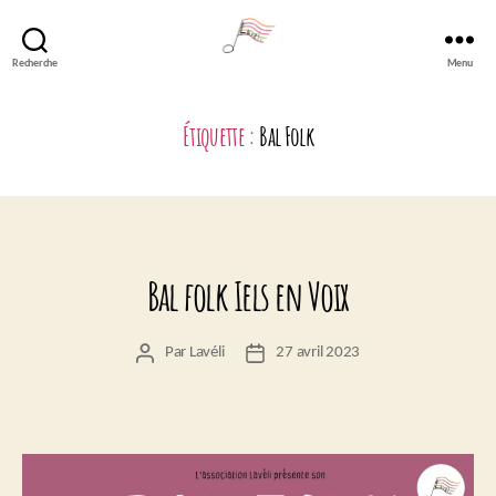
Recherche
Menu
Lavéli
Étiquette :
Bal Folk
Bal folk Iels en Voix
Par
Lavéli
27 avril 2023
Auteur
Date
de
de
l’article
l’article