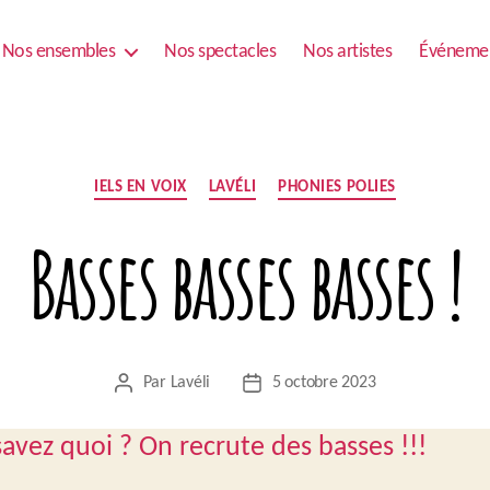
Nos ensembles
Nos spectacles
Nos artistes
Événeme
Catégories
IELS EN VOIX
LAVÉLI
PHONIES POLIES
Basses basses basses !
Par
Lavéli
5 octobre 2023
Auteur
Date
de
de
l’article
l’article
avez quoi ? On recrute des basses !!!