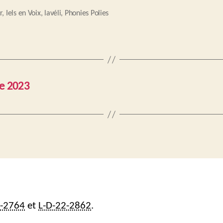
r
,
Iels en Voix
,
lavéli
,
Phonies Polies
ée 2023
2-2764
et
L-D-22-2862
.