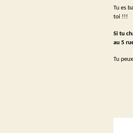
Tu es b
toi !!!
Si tu c
au 5 ru
Tu peux