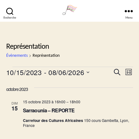
Recherche
Menu
Lavéli
Représentation
Évènements
Représentation
Évènements
R
10/15/2023
 - 
08/06/2026
N
R
L
e
S
a
i
e
c
é
s
octobre 2023
h
v
l
t
c
e
e
e
15 octobre 2023 à 16h00
–
18h00
i
r
DIM
c
15
h
c
Sarraounia – REPORTE
t
g
h
i
e
Carrefour des Cultures Africaines
150 cours Gambetta, Lyon,
e
o
a
France
n
r
t
n