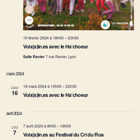
n
t
e
i
m
o
e
10 février 2024 à 18h00
–
20h00
n
n
Voix(s)in.es avec le Ha’choeur
d
t
Salle Ravier
7 rue Ravier, Lyon
e
mars 2024
v
16 mars 2024 à 10h00
–
22h30
SAM
u
16
Voix(s)in.es avec le Ha’choeur
e
avril 2024
s
7 avril 2024 à 8h00
–
19h00
DIM
É
7
Voix(s)in.es au Festival du Cri du Roa