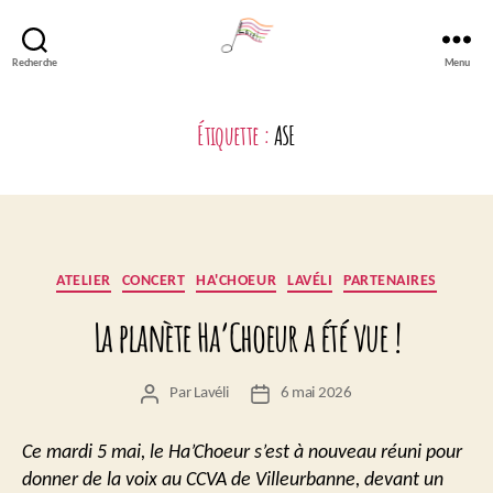
Recherche
Menu
Lavéli
Étiquette :
ASE
Catégories
ATELIER
CONCERT
HA'CHOEUR
LAVÉLI
PARTENAIRES
La planète Ha’Choeur a été vue !
Par
Lavéli
6 mai 2026
Auteur
Date
de
de
l’article
l’article
Ce mardi 5 mai, le Ha’Choeur s’est à nouveau réuni pour
donner de la voix au CCVA de Villeurbanne, devant un