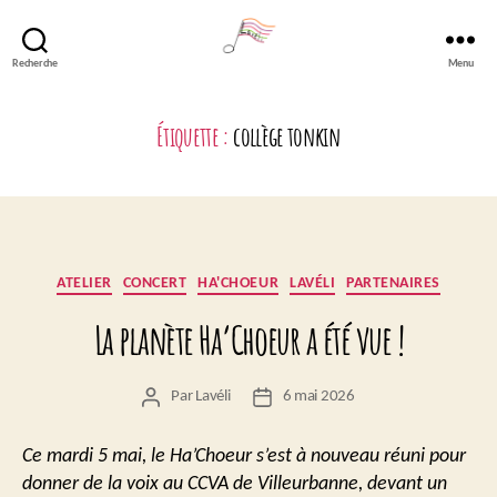
Recherche
Menu
Lavéli
Étiquette :
collège tonkin
Catégories
ATELIER
CONCERT
HA'CHOEUR
LAVÉLI
PARTENAIRES
La planète Ha’Choeur a été vue !
Par
Lavéli
6 mai 2026
Auteur
Date
de
de
l’article
l’article
Ce mardi 5 mai, le Ha’Choeur s’est à nouveau réuni pour
donner de la voix au CCVA de Villeurbanne, devant un