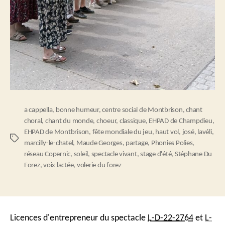
a cappella
,
bonne humeur
,
centre social de Montbrison
,
chant
choral
,
chant du monde
,
choeur
,
classique
,
EHPAD de Champdieu
,
EHPAD de Montbrison
,
fête mondiale du jeu
,
haut vol
,
josé
,
lavéli
,
Étiquettes
marcilly-le-chatel
,
Maude Georges
,
partage
,
Phonies Polies
,
réseau Copernic
,
soleil
,
spectacle vivant
,
stage d'été
,
Stéphane Du
Forez
,
voix lactée
,
volerie du forez
Licences d'entrepreneur du spectacle
L-D-22-2764
et
L-