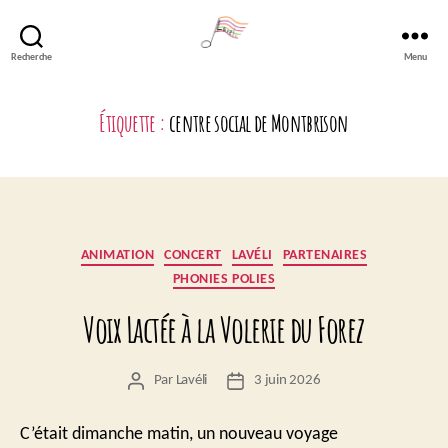
Recherche
Menu
Lavéli
Étiquette :
centre social de Montbrison
Catégories
ANIMATION
CONCERT
LAVÉLI
PARTENAIRES
PHONIES POLIES
Voix Lactée à la Volerie du Forez
Par
Lavéli
3 juin 2026
Auteur
Date
de
de
l’article
l’article
C’était dimanche matin, un nouveau voyage