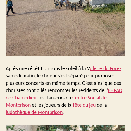
Après une répétition sous le soleil à la V
olerie du Forez
samedi matin, le choeur s’est séparé pour proposer
plusieurs concerts en même temps. C’est ainsi que des
choristes sont allés rencontrer les résidents de l’
EHPAD
de Champdieu
, les danseurs du
Centre Social de
Montbrison
et les joueurs de la
fête du jeu
de la
ludothèque de Montbrison
.