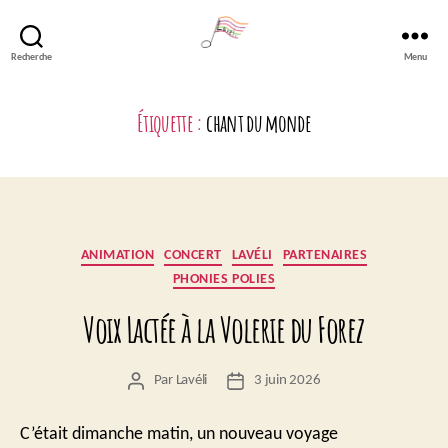
Recherche
Menu
Lavéli
Étiquette :
chant du monde
Catégories
ANIMATION
CONCERT
LAVÉLI
PARTENAIRES
PHONIES POLIES
Voix Lactée à la Volerie du Forez
Par
Lavéli
3 juin 2026
Auteur
Date
de
de
l’article
l’article
C’était dimanche matin, un nouveau voyage