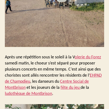
Après une répétition sous le soleil à la V
olerie du Forez
samedi matin, le choeur s’est séparé pour proposer
plusieurs concerts en même temps. C’est ainsi que des
choristes sont allés rencontrer les résidents de l’
EHPAD
de Champdieu
, les danseurs du
Centre Social de
Montbrison
et les joueurs de la
fête du jeu
de la
ludothèque de Montbrison
.