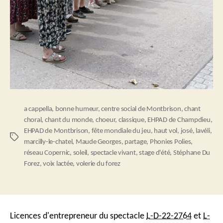
a cappella
,
bonne humeur
,
centre social de Montbrison
,
chant
choral
,
chant du monde
,
choeur
,
classique
,
EHPAD de Champdieu
,
EHPAD de Montbrison
,
fête mondiale du jeu
,
haut vol
,
josé
,
lavéli
,
Étiquettes
marcilly-le-chatel
,
Maude Georges
,
partage
,
Phonies Polies
,
réseau Copernic
,
soleil
,
spectacle vivant
,
stage d'été
,
Stéphane Du
Forez
,
voix lactée
,
volerie du forez
Licences d'entrepreneur du spectacle
L-D-22-2764
et
L-